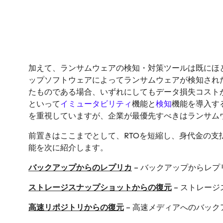
加えて、ランサムウェアの検知・対策ツールは既にほ
ップソフトウェアによってランサムウェアが検知され
たものである場合、いずれにしてもデータ損失コスト
といって
イミュータビリティ
機能と
検知
機能を導入す
を重視していますが、企業が最優先すべきはランサム
前置きはここまでとして、RTOを短縮し、身代金の支
能を次に紹介します。
バックアップからのレプリカ
– バックアップからレ
ストレージスナップショットからの復元
– ストレー
高速リポジトリからの復元
– 高速メディアへのバック