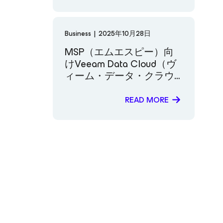
Business
|
2025年10月28日
MSP（エムエスピー）向
けVeeam Data Cloud（ヴ
ィーム・データ・クラウ
ド）：手間のかからない
SaaS（サース）、統合デ
READ MORE
ータレジリエンス、
MSP（エムエスピー）の
成功をシンプルに実現