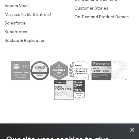
Veeam Vault
Customer Stories
Microsoft 365 & Entra ID
On-Demand Product Demos
Salesforce
Kubernetes
Backup & Replication
×
©2026 Veeam® Software |
Privacy Notice
|
Cookie
Notice
|
Legal
|
Licensing Policy
|
Supplier Resources