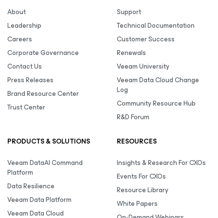
About
Support
Leadership
Technical Documentation
Careers
Customer Success
Corporate Governance
Renewals
Contact Us
Veeam University
Press Releases
Veeam Data Cloud Change
Log
Brand Resource Center
Community Resource Hub
Trust Center
R&D Forum
PRODUCTS & SOLUTIONS
RESOURCES
Veeam DataAI Command
Insights & Research For CXOs
Platform
Events For CXOs
Data Resilience
Resource Library
Veeam Data Platform
White Papers
Veeam Data Cloud
On-Demand Webinars