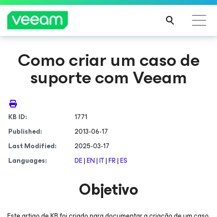
Como criar um caso de
Orientações da Veeam para os clientes afetados
suporte com Veeam
pela atualização de conteúdo da CrowdStrike
LEIA
MAIS
KB ID:
1771
Published:
2013-06-17
Last Modified:
2025-03-17
Languages:
DE
|
EN
|
IT
|
FR
|
ES
Objetivo
Este artigo de KB foi criado para documentar a criação de um caso