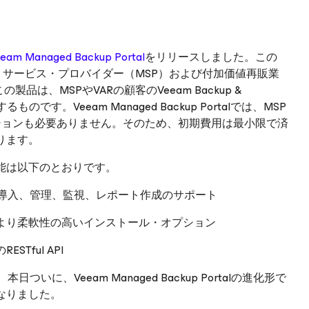
eam Managed Backup Portal
をリリースしました。この
ド・サービス・プロバイダー（MSP）および付加価値再販業
は、MSPやVARの顧客のVeeam Backup &
のです。Veeam Managed Backup Portalでは、MSP
プションも必要ありません。そのため、初期費用は最小限で済
ります。
能は以下のとおりです。
な導入、管理、監視、レポート作成のサポート
より柔軟性の高いインストール・オプション
ful API
に、Veeam Managed Backup Portalの進化形で
なりました。