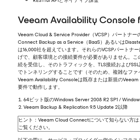
RESTful APIとネイティブ課金
Veeam Availability Console
Veeam Cloud & Service Provider（VCSP
Connect Backup as a Service（BaaS）あるいはDisa
は16,000社を超えています。それらのVCSPパート
げで、顧客環境との接続要件が必要がありません。このVee
続を受信し、そのトラフィックを、TLS接続およびSSL証
でトンネリングすることです（そのため、複雑なファ
Veeam Availability Consoleは既存または新規の
要件で動作します。
64ビット版のWindows Server 2008 R2 SP1 / Window
Veeam Backup & Replication 9.5 Update 2以降
ヒント：Veeam Cloud Connectについて知らない方
ご覧ください。