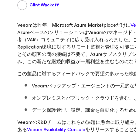
Clint Wyckoff
Veeamは昨年、Microsoft Azure Marketplaceだけに
Ve
AzureベースのソリューションはVeeamのマネージ
者（VAR）コミュニティに広く受け入れられました。この製品
Replication環境に対するリモート監視と管理を可能にするも
とその顧客の間の接続は不要で、Azureサブスクリ
み、この新たな継続的収益が一層利益を生むものにな
この製品に対するフィードバックで要望の多かった機
Veeamバックアップ・エージェントの一元的
オンプレミスとパブリック・クラウドを含む、
データ保護管理、設定、課金を自動化するためのREST
VeeamのR&Dチームはこれらの課題に懸命に取り組み、本日つい
ある
Veeam Availability Console
をリリースすることと