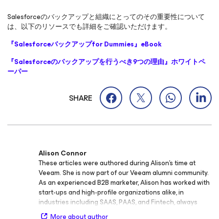
Salesforceのバックアップと組織にとってのその重要性について
は、以下のリソースでも詳細をご確認いただけます。
『
Salesforce
バックアップ
for Dummies
』
eBook
『
Salesforce
のバックアップを行うべき
9
つの理由』ホワイトペ
ーパー
SHARE
Alison Connor
These articles were authored during Alison’s time at
Veeam. She is now part of our Veeam alumni community.
As an experienced B2B marketer, Alison has worked with
start-ups and high-profile organizations alike, in
industries including SAAS, PAAS, and Fintech, always
touching Salesforce in some capacity. She is the Sr.
More about author