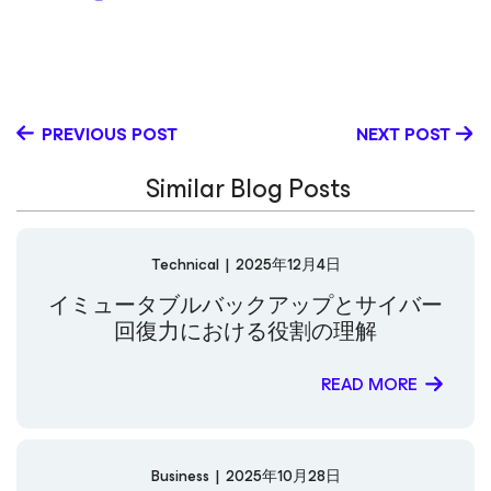
Global Product Marketing Manager for Salesforce
Backup, along with helping spread the word on our M365
and Veeam Data Cloud offerings. Her commitment to
effective communication and drive to translate complex
technical concepts into compelling narratives have
been key drivers of her success. Alison lives near the
PREVIOUS POST
NEXT POST
beach and knows she could never have it any other way.
Similar Blog Posts
Technical
|
2025年12月4日
イミュータブルバックアップとサイバー
回復力における役割の理解
READ MORE
Business
|
2025年10月28日