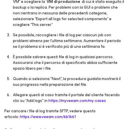
VM” e scegliere la
VM di produzione
di cui è stato eseguito il
backup o la replica. Per problemi con la GUI o problemi che
non rientrano in nessuna delle precedenti categorie,
selezionare “Export all logs for selected components” e
scegliere “This server.”
Se possibile, raccogliere i file di log per ciascun job con
problemi almeno per l'ultima settimana. Aumentare il periodo
se il problema si è verificato più di una settimana fa.
È possibile salvare questi file di log in qualsiasi percorso.
Assicurarsi che il percorso di specificato abbia sufficiente
spazio libero per i file.
Quando si seleziona "Next", la procedura guidata mostrerà il
suo progresso nella preparazione del file.
Allegare questi al caso tramite il portale del cliente facendo
clic su "Add logs" in
https://my.veeam.com/my-cases
Per caricare i file di log tramite SFTP, vedere questo
articolo:
https://www.veeam.com/kb1661