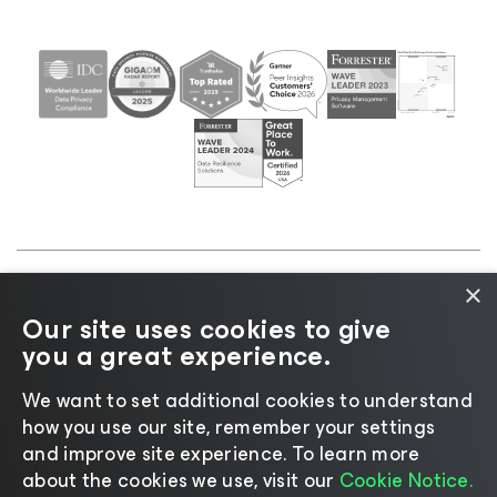
×
©2026 Veeam® Software |
Informativa sulla privacy
Our site uses cookies to give
|
Informativa sui cookie
|
Informazioni legali
|
Policy
you a great experience.
di licenza
|
Risorse del fornitore
We want to set additional cookies to understand
how you use our site, remember your settings
and improve site experience. ​To learn more
about the cookies we use, visit our
Cookie Notice.
Cambia lingua