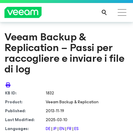
Veeam Backup &
Linee guida di Veeam per i clienti interessati
Replication – Passi per
dall'aggiornamento dei contenuti di CrowdStrike
PER
raccogliere e inviare i file
SAPE
di log
RNE
DI
PIÙ
KB ID:
1832
Product:
Veeam Backup & Replication
Published:
2013-11-19
Last Modified:
2025-03-10
Languages:
DE
|
JP
|
EN
|
FR
|
ES